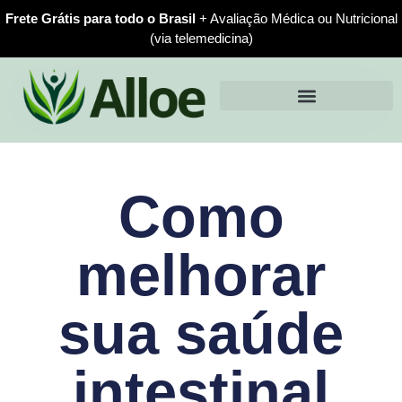
Frete Grátis para todo o Brasil
+ Avaliação Médica ou Nutricional
(via telemedicina)
Como
melhorar
sua saúde
intestinal