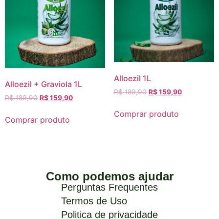
Alloezil 1L
Alloezil + Graviola 1L
R$
189,90
R$
159,90
R$
189,90
R$
159,90
Comprar produto
Comprar produto
Como podemos ajudar
Perguntas Frequentes
Termos de Uso
Politica de privacidade