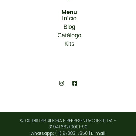
Menu
Início
Blog
Catálogo
Kits
© CK DISTRIBUIDORA E REPRESENTACOES LTDA -
31.941.662/0001-90
Whatsapp: (11) 97883-7850 | E-mail: