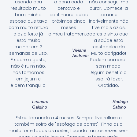
usando deu
a pena cada
não consegui me
resultado muito
centavo e
curar. Comecei a
bom, minha
continuarei pelos
tomar e
esposa que tava
próximos cinco
incrivelmente não
com muito refluxo
meses
tive mais azias,
e azia forte já
o meu tratamento.
dores e sinto que
está muito
a saúde está
melhor em 2
reestabelecida.
Viviane
semanas de uso.
Muito obrigado!
Andrade
E sobre o gosto,
Podem comprar
não é ruim não,
sem medo.
nós tomamos
Algum benefício
em jejum e
isso irá fazer.
é bem tranquilo.
Gratidão.
Leandro
Rodrigo
Galdino
Sabino
Estou tomando a 4 meses. Sempre tive refluxo e
também sofro de "esofago de barret". Tinha azia
muito forte todas as noites, ficando muitas vezes sem
dormir a noite inteira. Comecei a tomar após