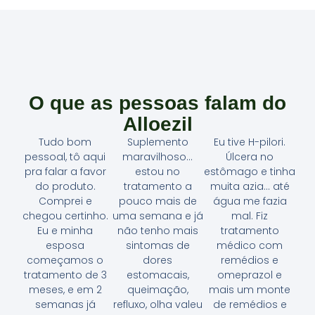
O que as pessoas falam do
Alloezil
Tudo bom
Suplemento
Eu tive H-pilori.
pessoal, tô aqui
maravilhoso...
Úlcera no
pra falar a favor
estou no
estômago e tinha
do produto.
tratamento a
muita azia... até
Comprei e
pouco mais de
água me fazia
chegou certinho.
uma semana e já
mal. Fiz
Eu e minha
não tenho mais
tratamento
esposa
sintomas de
médico com
começamos o
dores
remédios e
tratamento de 3
estomacais,
omeprazol e
meses, e em 2
queimação,
mais um monte
semanas já
refluxo, olha valeu
de remédios e