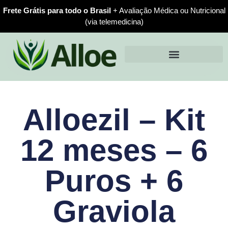
Frete Grátis para todo o Brasil
+ Avaliação Médica ou Nutricional
(via telemedicina)
Alloezil – Kit
12 meses – 6
Puros + 6
Graviola